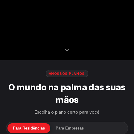
expand_more
NOSSOS PLANOS
O
mundo
na
palma
das
suas
mãos
Escolha o plano certo para você
Para Residências
Para Empresas