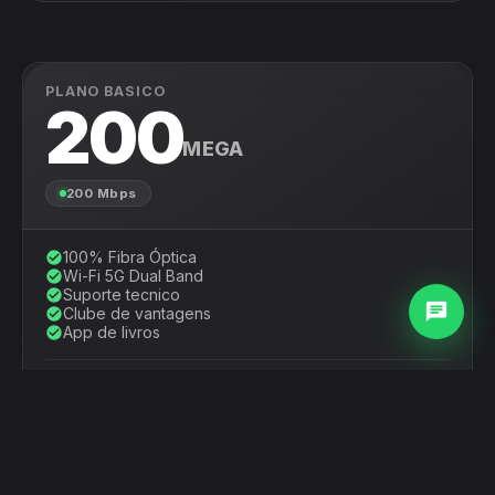
PLANO BASICO
200
MEGA
200 Mbps
100% Fibra Óptica
check_circle
Wi-Fi 5G Dual Band
check_circle
Suporte tecnico
check_circle
chat
Clube de vantagens
check_circle
App de livros
check_circle
INCLUSO NO PLANO
add_circle