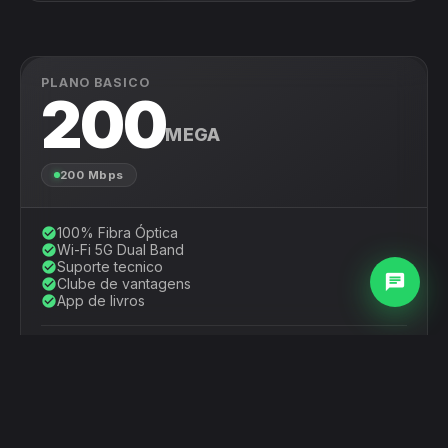
PLANO BASICO
200
MEGA
200 Mbps
100% Fibra Óptica
check_circle
Wi-Fi 5G Dual Band
check_circle
Suporte tecnico
check_circle
chat
Clube de vantagens
check_circle
App de livros
check_circle
INCLUSO NO PLANO
add_circle